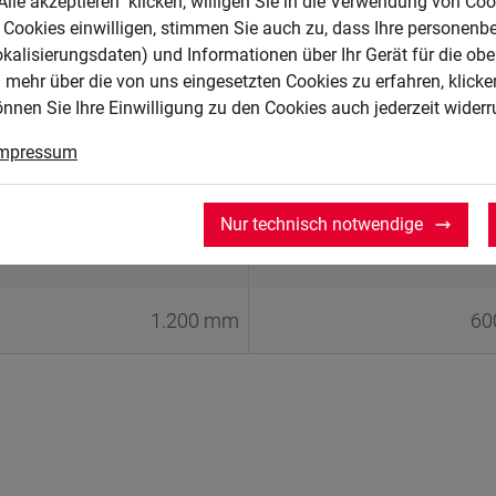
Alle akzeptieren" klicken, willigen Sie in die Verwendung von Coo
Cookies einwilligen, stimmen Sie auch zu, dass Ihre personenb
okalisierungsdaten) und Informationen über Ihr Gerät für die o
1.000 mm
50
 mehr über die von uns eingesetzten Cookies zu erfahren, klicken
önnen Sie Ihre Einwilligung zu den Cookies auch jederzeit widerr
1.200 mm
50
mpressum
800 mm
60
Nur technisch notwendige
1.000 mm
60
1.200 mm
60