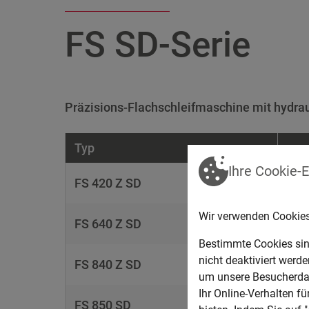
FS SD-Serie
Präzisions-Flachschleifmaschine mit hydra
Typ
Ihre Cookie-
FS 420 Z SD
Wir verwenden Cookies
FS 640 Z SD
Bestimmte Cookies sin
nicht deaktiviert werd
FS 840 Z SD
um unsere Besucherdat
Ihr Online-Verhalten f
FS 850 SD