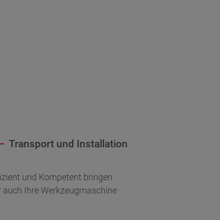
Transport und Installation
Sch
fizient und Kompetent bringen
Entdecken
r auch Ihre Werkzeugmaschine
Schulungen
.
Ihrer neu