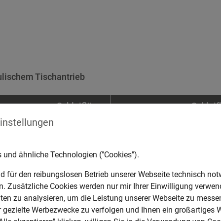
ulischem Tischantrieb
Schleiflänge
Schleif
Einstellungen
400 mm
20
 und ähnliche Technologien ("Cookies").
600 mm
40
d für den reibungslosen Betrieb unserer Webseite technisch no
en. Zusätzliche Cookies werden nur mir Ihrer Einwilligung verwen
800 mm
40
en zu analysieren, um die Leistung unserer Webseite zu messen
ür gezielte Werbezwecke zu verfolgen und Ihnen ein großartiges 
800 mm
50