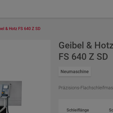
bel & Hotz FS 640 Z SD
UELLEN BERATUNG
Geibel & Hot
FS 640 Z SD
Neumaschine
Präzisions-Flachschleifmas
Schleiflänge
Sc
Postleitzahl