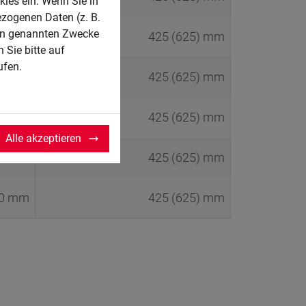
kies ein. Wenn Sie in
ezogenen Daten (z. B.
ben genannten Zwecke
0 mm
425 (625) mm
 Sie bitte auf
ufen.
0 mm
425 (625) mm
0 mm
425 (625) mm
Alle akzeptieren
0 mm
425 (625) mm
0 mm
425 (625) mm