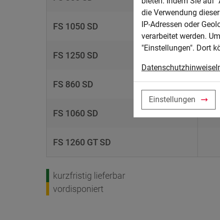
bieten. Indem Sie auf "
die Verwendung dieser 
IP-Adressen oder Geol
FS 1050 SD
verarbeitet werden. Um
"Einstellungen". Dort k
FS 1250 SD
Datenschutzhinweise
I
FS 860 SD
Einstellungen
FS 1060 SD
FS 1260 GT SD
kurzfristig lieferbar
vordisponiert