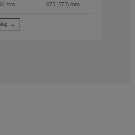
00 mm
375 (575) mm
alog