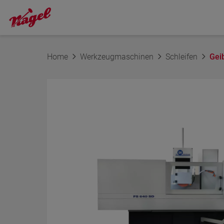
Home
Werkzeugmaschinen
Schleifen
Gei
DER NÄCHSTE SCHRITT ZUR INDIVID
Ihre Anfrage
Name
E-Mail-Adresse
Telefon