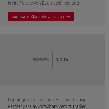
breite Palette von Baumaschinen und -
ausrüstungen, die den Bedürfnissen von
Bauunternehmen, Bauherren und Profis
Kurt König Standorte anzeigen
gerecht werden.
Leistungsvielfalt erleben. Als zuverlässiger
Partner der Bauwirtschaft, vertritt Tradler