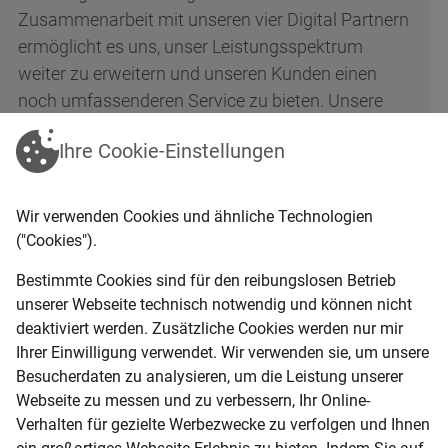
Zusammenarbeit mit unseren vier Digital Partnern
ermöglicht es uns, unser Leistungsspektrum
weiter zu erweitern und unseren Kunden einen
noch umfassenderen Service zu bieten. Unsere
neuen Partner aus der Bauindustrie sind hoch
Ihre Cookie-Einstellungen
angesehene Unternehmen, die über langjährige
Erfahrung und umfangreiches Fachwissen in ihren
jeweiligen Bereichen verfügen. Durch diese
Wir verwenden Cookies und ähnliche Technologien
Partnerschaft können wir unseren Kunden eine
("Cookies").
breite Palette an Dienstleistungen und
Bestimmte Cookies sind für den reibungslosen Betrieb
maßgeschneiderten Lösungen anbieten, um ihren
unserer Webseite technisch notwendig und können nicht
individuellen Bedürfnissen gerecht zu werden.
deaktiviert werden. Zusätzliche Cookies werden nur mir
Ihrer Einwilligung verwendet. Wir verwenden sie, um unsere
Unverbindlich beraten lassen
Besucherdaten zu analysieren, um die Leistung unserer
Webseite zu messen und zu verbessern, Ihr Online-
Verhalten für gezielte Werbezwecke zu verfolgen und Ihnen