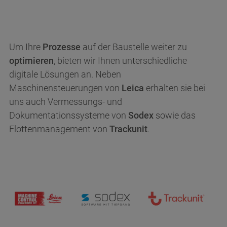
Straße, Hausnr.
Postleitzahl
Postleitzahl
Um Ihre
Prozesse
auf der Baustelle weiter zu
Ort
optimieren
, bieten wir Ihnen unterschiedliche
Ort
digitale Lösungen an. Neben
WIE ERREICHEN WIR SIE?
WIE ERREICHEN WIR SIE?
Maschinensteuerungen von
Leica
erhalten sie bei
uns auch Vermessungs- und
E-Mail-Adresse
E-Mail-Adresse
Dokumentationssysteme von
Sodex
sowie das
Flottenmanagement von
Trackunit
.
Telefon
Telefon
FÜR WELCHES PRODUKTPROGRAMM
FÜR WELCHES PRODUKTPROGRAMM
INTERESSIEREN SIE SICH?
INTERESSIEREN SIE SICH?
Leica - Maschinensteuerung & Bauvermessung
Leica - Maschinensteuerung &
Sodex - Vermessungs- und
Bauvermessung
Dokumentationssysteme
Sodex - Vermessungs- und
Trackunit - Flottenmanagement