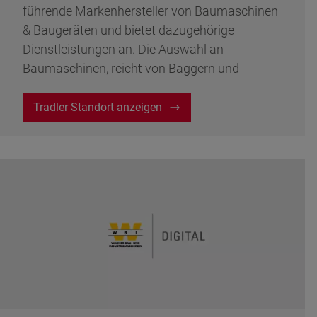
führende Markenhersteller von Baumaschinen
& Baugeräten und bietet dazugehörige
Dienstleistungen an. Die Auswahl an
Baumaschinen, reicht von Baggern und
Bulldozern bis hin zu Kranen und
Betonmischern.
Tradler Standort anzeigen