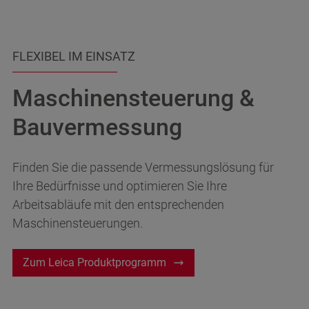
Dokumentationssysteme
Ich habe die
Datenschutzbestimmungen
gelesen.
Trackunit - Flottenmanagement
Jetzt anfragen
Ich habe die
Datenschutzbestimmungen
FLEXIBEL IM EINSATZ
gelesen.
Maschinensteuerung &
Jetzt anfragen
Bauvermessung
⁠Finden Sie die passende Vermessungslösung für
Ihre Bedürfnisse und optimieren Sie Ihre
Arbeitsabläufe mit den entsprechenden
Maschinensteuerungen.
Zum Leica Produktprogramm