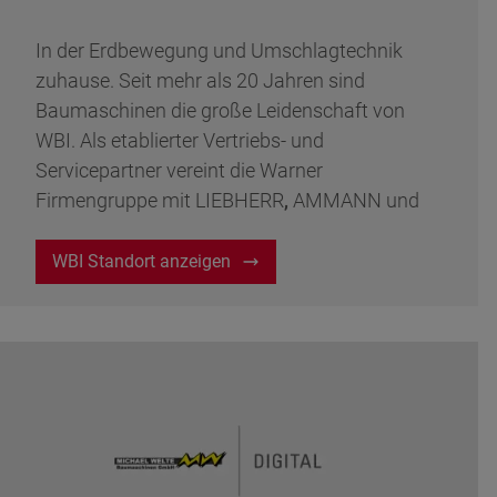
In der Erdbewegung und Umschlagtechnik
zuhause. Seit mehr als 20 Jahren sind
Baumaschinen die große Leidenschaft von
WBI. Als etablierter Vertriebs- und
Servicepartner vereint
die Warner
Firmengruppe mit LIEBHERR
,
AMMANN und
weiteren Herstellern einige der
renommiertesten Baumaschinenhersteller der
WBI Standort anzeigen
Welt unter einem Dach.