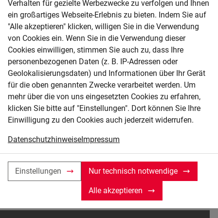
Verhalten für gezielte Werbezwecke zu verfolgen und Ihnen
Industriemaschinen
ein großartiges Webseite-Erlebnis zu bieten. Indem Sie auf
Baugeräte
"Alle akzeptieren" klicken, willigen Sie in die Verwendung
Werkzeugmaschinen
von Cookies ein. Wenn Sie in die Verwendung dieser
Werkzeuge
Cookies einwilligen, stimmen Sie auch zu, dass Ihre
personenbezogenen Daten (z. B. IP-Adressen oder
Betriebseinrichtungen
Geolokalisierungsdaten) und Informationen über Ihr Gerät
Messtechnik
für die oben genannten Zwecke verarbeitet werden. Um
mehr über die von uns eingesetzten Cookies zu erfahren,
klicken Sie bitte auf "Einstellungen". Dort können Sie Ihre
Keine Ergebnisse gefunden
Einwilligung zu den Cookies auch jederzeit widerrufen.
Versuchen Sie, die Filter anzupassen, oder klicken
Datenschutzhinweise
Impressum
Sie
hier
um sie zurückzusetzen.
Einstellungen
Nur technisch notwendige
Alle akzeptieren