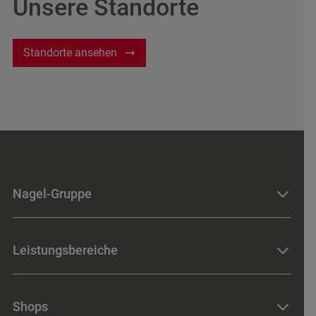
Unsere Standorte
Standorte ansehen
Nagel-Gruppe
Standorte
Leistungsbereiche
News & Events
Karriere
Baumaschinen
Historie
Shops
Industriemaschinen