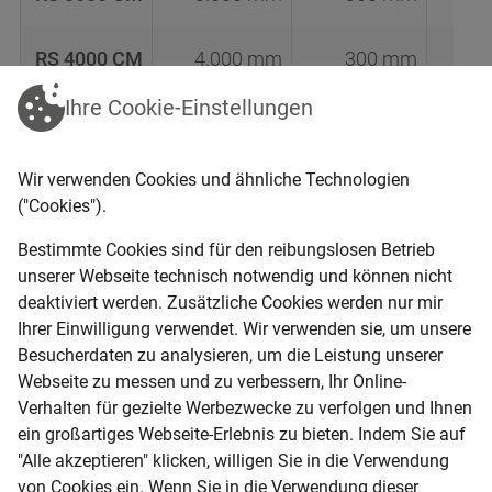
RS 4000 CM
4.000 mm
300 mm
Ihre Cookie-Einstellungen
kurzfristig lieferbar
vordisponiert
Wir verwenden Cookies und ähnliche Technologien
("Cookies").
Bestimmte Cookies sind für den reibungslosen Betrieb
unserer Webseite technisch notwendig und können nicht
DER ENTSCHEIDENDE UNTERSCHIED
deaktiviert werden. Zusätzliche Cookies werden nur mir
Ihrer Einwilligung verwendet. Wir verwenden sie, um unsere
Nagel
p
l
u
s
Besucherdaten zu analysieren, um die Leistung unserer
Webseite zu messen und zu verbessern, Ihr Online-
Verhalten für gezielte Werbezwecke zu verfolgen und Ihnen
ein großartiges Webseite-Erlebnis zu bieten. Indem Sie auf
rung
Finanzierung
In
"Alle akzeptieren" klicken, willigen Sie in die Verwendung
von Cookies ein. Wenn Sie in die Verwendung dieser