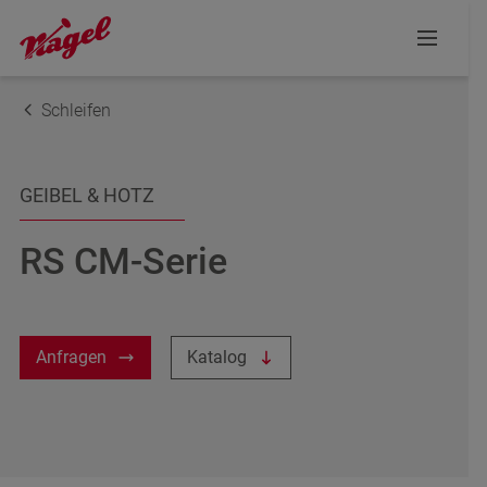
DER NÄCHSTE SCHRITT ZUR INDIVIDUELLEN
BERATUNG
Schleifen
Ihre Anfrage
GEIBEL & HOTZ
Name
RS CM-Serie
E-Mail-Adresse
Anfragen
Katalog
Telefon
Postleitzahl