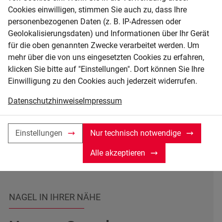
Cookies einwilligen, stimmen Sie auch zu, dass Ihre
Miete, Leasing, oder
Wir nehm
personenbezogenen Daten (z. B. IP-Adressen oder
Ratenzahlung – Sie haben die
gebrauch
Geolokalisierungsdaten) und Informationen über Ihr Gerät
Wahl.
erleichte
für die oben genannten Zwecke verarbeitet werden. Um
mehr über die von uns eingesetzten Cookies zu erfahren,
klicken Sie bitte auf "Einstellungen". Dort können Sie Ihre
Einwilligung zu den Cookies auch jederzeit widerrufen.
Alle Dienstleistungen
Datenschutzhinweise
Impressum
Einstellungen
Nur technisch notwendige
Alle akzeptieren
NAGEL IN IHRER NÄHE