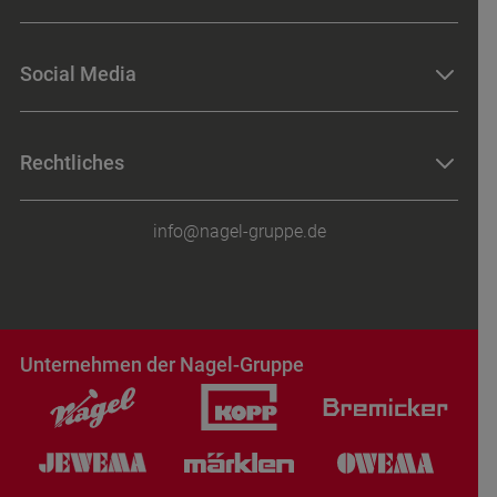
Baugeräte
Baugeräte-Shop
Werkzeugmaschinen
Social Media
Werkzeug-Shop
Werkzeuge
Merchandising-Shop
Betriebseinrichtungen
LinkedIn
Rechtliches
Messtechnik
Facebook
Instagram
Impressum
info@nagel-gruppe.de
Datenschutz
AGB
Hinweisgebersystem
Verhaltenskodex
Unternehmen der Nagel-Gruppe
Cookie-Einwilligung