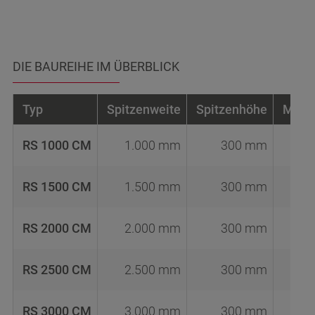
Ich habe die
Datenschutzbestimmungen
gelesen.
Anfrage absenden
DIE BAUREIHE IM ÜBERBLICK
Typ
Spitzenweite
Spitzenhöhe
Max. 
RS 1000 CM
1.000 mm
300 mm
RS 1500 CM
1.500 mm
300 mm
RS 2000 CM
2.000 mm
300 mm
RS 2500 CM
2.500 mm
300 mm
RS 3000 CM
3.000 mm
300 mm