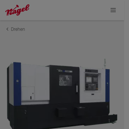
DER NÄCHSTE SCHRITT ZUR INDIVIDUELLEN
BERATUNG
Drehen
Ihre Anfrage
Name
E-Mail-Adresse
Telefon
Postleitzahl