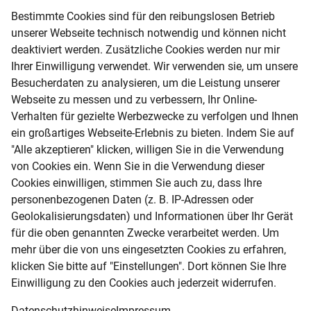
BLICK FÜRS DETAIL
Bestimmte Cookies sind für den reibungslosen Betrieb
unserer Webseite technisch notwendig und können nicht
Impressionen
deaktiviert werden. Zusätzliche Cookies werden nur mir
Ihrer Einwilligung verwendet. Wir verwenden sie, um unsere
Lassen Sie sich durch weitere Bilder und Videos
Besucherdaten zu analysieren, um die Leistung unserer
Webseite zu messen und zu verbessern, Ihr Online-
von dieser Baureihe begeistern. Sollten Sie mehr
Verhalten für gezielte Werbezwecke zu verfolgen und Ihnen
Informationen benötigen, sprechen Sie uns gerne
ein großartiges Webseite-Erlebnis zu bieten. Indem Sie auf
an.
"Alle akzeptieren" klicken, willigen Sie in die Verwendung
von Cookies ein. Wenn Sie in die Verwendung dieser
Katalog
Cookies einwilligen, stimmen Sie auch zu, dass Ihre
personenbezogenen Daten (z. B. IP-Adressen oder
Geolokalisierungsdaten) und Informationen über Ihr Gerät
für die oben genannten Zwecke verarbeitet werden. Um
mehr über die von uns eingesetzten Cookies zu erfahren,
klicken Sie bitte auf "Einstellungen". Dort können Sie Ihre
Einwilligung zu den Cookies auch jederzeit widerrufen.
Datenschutzhinweise
Impressum