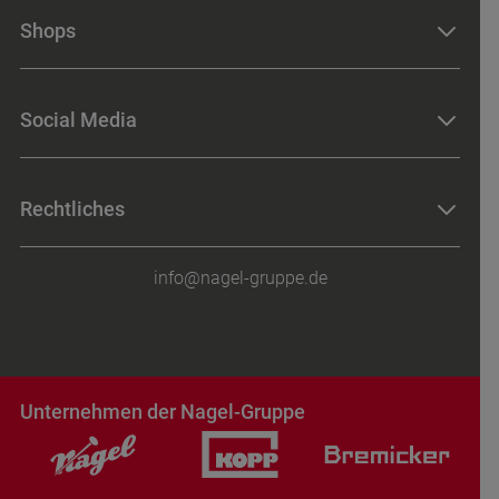
Historie
Shops
Industriemaschinen
Baugeräte
Baugeräte-Shop
Werkzeugmaschinen
Social Media
Werkzeug-Shop
Werkzeuge
Merchandising-Shop
Betriebseinrichtungen
LinkedIn
Rechtliches
Messtechnik
Facebook
Instagram
Impressum
info@nagel-gruppe.de
Datenschutz
AGB
Hinweisgebersystem
Verhaltenskodex
Unternehmen der Nagel-Gruppe
Cookie-Einwilligung