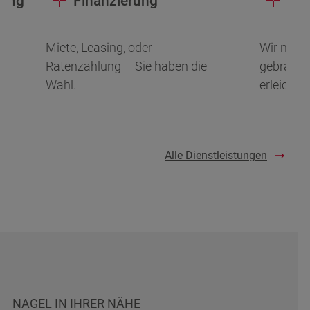
rung
Finanzierung
In
Miete, Leasing, oder
Wir nehm
Ratenzahlung – Sie haben die
gebrauch
Wahl.
erleichte
Alle Dienstleistungen
NAGEL IN IHRER NÄHE