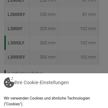
L2600LY
250 mm
81 mm
L2600SY
250 mm
81 mm
L3000Y
300 mm
102 mm
L3000LY
300 mm
102 mm
L3000SY
300 mm
102 mm
kurzfristig lieferbar
vordisponiert
Ihre Cookie-Einstellungen
Wir verwenden Cookies und ähnliche Technologien
("Cookies").