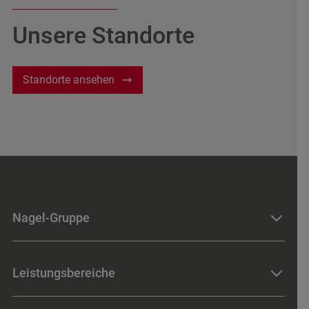
Unsere Standorte
Standorte ansehen
Nagel-Gruppe
Standorte
Leistungsbereiche
News & Events
Karriere
Baumaschinen