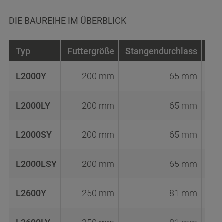
DIE BAUREIHE IM ÜBERBLICK
Typ
Futtergröße
Stangendurchlass
Dr
L2000Y
200 mm
65 mm
L2000LY
200 mm
65 mm
L2000SY
200 mm
65 mm
L2000LSY
200 mm
65 mm
L2600Y
250 mm
81 mm