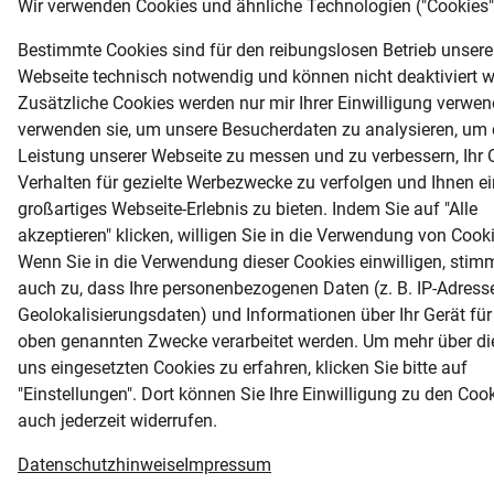
Wir verwenden Cookies und ähnliche Technologien ("Cookies"
40/SV
40 mm
Bestimmte Cookies sind für den reibungslosen Betrieb unsere
Webseite technisch notwendig und können nicht deaktiviert 
Zusätzliche Cookies werden nur mir Ihrer Einwilligung verwen
23-T iTRONIC
23 mm
verwenden sie, um unsere Besucherdaten zu analysieren, um 
Leistung unserer Webseite zu messen und zu verbessern, Ihr O
23 iTRONIC
23 mm
Verhalten für gezielte Werbezwecke zu verfolgen und Ihnen ei
großartiges Webseite-Erlebnis zu bieten. Indem Sie auf "Alle
akzeptieren" klicken, willigen Sie in die Verwendung von Cooki
30 iTRONIC
30 mm
Wenn Sie in die Verwendung dieser Cookies einwilligen, stim
auch zu, dass Ihre personenbezogenen Daten (z. B. IP-Adress
40 iTRONIC
40 mm
Geolokalisierungsdaten) und Informationen über Ihr Gerät für
oben genannten Zwecke verarbeitet werden. Um mehr über di
uns eingesetzten Cookies zu erfahren, klicken Sie bitte auf
40 iTRONIC-V
40 mm
"Einstellungen". Dort können Sie Ihre Einwilligung zu den Coo
auch jederzeit widerrufen.
kurzfristig lieferbar
Datenschutzhinweise
Impressum
vordisponiert