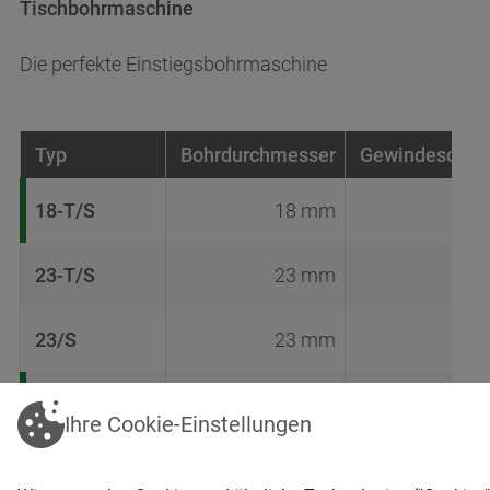
Tischbohrmaschine
Die perfekte Einstiegsbohrmaschine
Typ
Bohrdurchmesser
Gewindeschne
18-T/S
18 mm
23-T/S
23 mm
23/S
23 mm
30/S
30 mm
Ihre Cookie-Einstellungen
40/S
40 mm