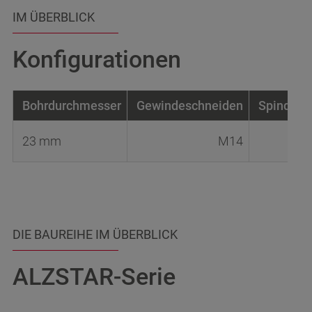
IM ÜBERBLICK
Konfigurationen
Bohrdurchmesser
Gewindeschneiden
Spindela
23 mm
M14
DIE BAUREIHE IM ÜBERBLICK
ALZSTAR-Serie