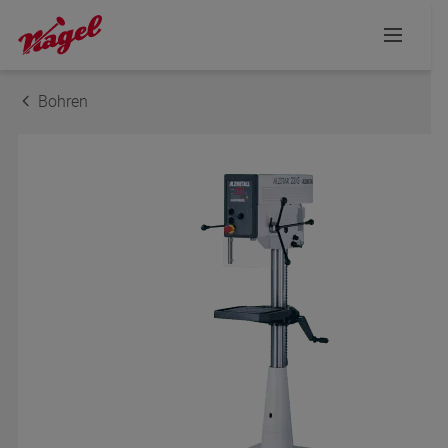
DER NÄCHSTE SCHRITT ZUR INDIVIDUELLEN
BERATUNG
Bohren
Ihre Anfrage
Name
E-Mail-Adresse
Telefon
Postleitzahl