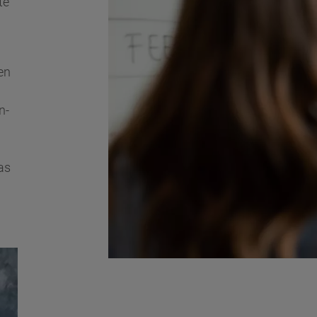
te
en
n-
as