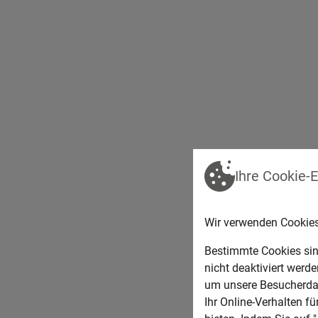
Hauptschulabschluss, Mittlere Reife oder
Abitur
ABLAUF
Ihre Cookie-
Die Auszubildenden besuchen die Berufssch
Wir verwenden Cookies
1,5 Tagen pro Woche. Die Länge dieser The
Bestimmte Cookies sin
nach Berufsschule leicht abweichen. Währe
nicht deaktiviert werd
kann das erworbene Wissen praktisch im 
um unsere Besucherdat
werden.
Ihr Online-Verhalten f
Nach drei Jahren (Regelausbildung) endet