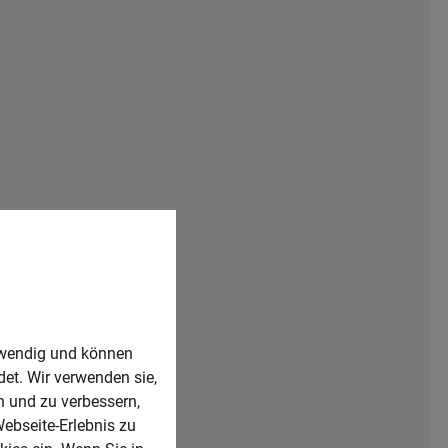
Freude am Umgang mit Menschen,
Teamfähigkeit und gute Auffassungsgabe
rvice und Kundendienstleistungen
preisen und Sicherung der
twendig und können
det. Wir verwenden sie,
und Beurteilung der Absatzchancen
 und zu verbessern,
llen, bewerten von Angeboten und
Webseite-Erlebnis zu