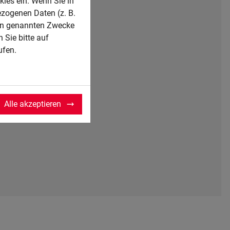
kies ein. Wenn Sie in
inkaufs- und Verkaufsgesprächen
ezogenen Daten (z. B.
ben genannten Zwecke
ufträgen, Zahlungsvorgängen und
 Sie bitte auf
ufen.
siken, auswerten von Kennziffern und
lgskontrolle und ableiten von Maßnahmen
ollieren von logistischen
Alle akzeptieren
Wareneingang, Lager und Warenausgang
 Logistikdienstleistungen
ängen, überwachen der Lagerbestände und
ren
gen Informationen und erteilen von
mdsprache