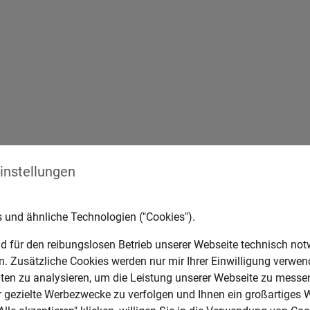
Du bist selbstbewusst und
kommunikationsstark
DEIN AUFGABENGEBIET
Einstellungen
ule in der Regel an etwa
Verkaufen von Waren, Se
 und ähnliche Technologien ("Cookies").
orieeinheiten kann je
Kalkulieren von Verkaufs
d für den reibungslosen Betrieb unserer Webseite technisch no
nd der restlichen Zeit
Qualitätsstandards
en. Zusätzliche Cookies werden nur mir Ihrer Einwilligung verwen
Betrieb angewandt
Beobachten des Marktes 
en zu analysieren, um die Leistung unserer Webseite zu messen
Ermitteln von Bezugsque
ür gezielte Werbezwecke zu verfolgen und Ihnen ein großartiges 
 die Ausbildung mit dem
einkaufen von Waren