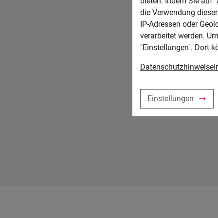
bieten. Indem Sie auf "
zweiten Teil der Abschlussprüfung.
die Verwendung dieser 
IP-Adressen oder Geol
verarbeitet werden. Um
"Einstellungen". Dort k
Datenschutzhinweise
I
Einstellungen