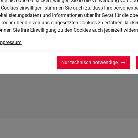
Alle akzeptieren" klicken, willigen Sie in die Verwendung von Coo
Planen und führen von E
Cookies einwilligen, stimmen Sie auch zu, dass Ihre personenb
Beratung von Kunden
okalisierungsdaten) und Informationen über Ihr Gerät für die o
Bearbeiten von Kundena
 mehr über die von uns eingesetzten Cookies zu erfahren, klicken
Reklamationen
önnen Sie Ihre Einwilligung zu den Cookies auch jederzeit widerr
Beurteilung von Kreditri
mpressum
Statistiken für die Erfo
Planen, steuern und kontr
Nur technisch notwendige
Geschäftsprozessen im 
Wählen und einsetzen von
Erfassen von Wareneing
durchführen von Inventu
Nutzen von fremdsprachi
Auskünften in einer Fre