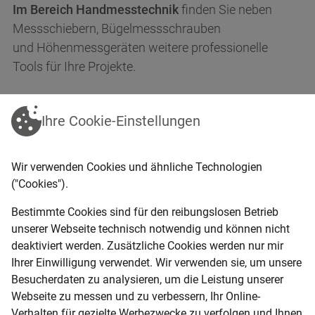
Im Bereich Handmesstechnik
finden Sie neben
Messschiebern, Bügelmessschrauben
und Höhenmessgeräten weitere professionelle
Tools für Ihre Projekte.
Im Bereich höherwertige Messtechnik
bieten wir
Ihre Cookie-Einstellungen
Ihnen anspruchsvolle Lösungen für höchste
Messanforderungen wie beispielsweise
Koordinatenmessgeräte, Bildverarbeitungsgeräte,
Wir verwenden Cookies und ähnliche Technologien
Messmikroskope, Rundlaufprüfgeräte und
("Cookies").
Messprojektoren.
Bestimmte Cookies sind für den reibungslosen Betrieb
unserer Webseite technisch notwendig und können nicht
Version Nagel
Version Märklen
deaktiviert werden. Zusätzliche Cookies werden nur mir
Ihrer Einwilligung verwendet. Wir verwenden sie, um unsere
Version Bremicker
Besucherdaten zu analysieren, um die Leistung unserer
Webseite zu messen und zu verbessern, Ihr Online-
Verhalten für gezielte Werbezwecke zu verfolgen und Ihnen