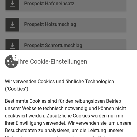
Prospekt Hafeneinsatz
Anbausatz frontseitig 1-fach
Prospekt Holzumschlag
Prospekt Schrottumschlag
IHRE KAUFANFRAGE
Ihre Cookie-Einstellungen
Name
Wir verwenden Cookies und ähnliche Technologien
("Cookies").
E-Mail-Adresse
Bestimmte Cookies sind für den reibungslosen Betrieb
unserer Webseite technisch notwendig und können nicht
deaktiviert werden. Zusätzliche Cookies werden nur mir
Telefon
Ihrer Einwilligung verwendet. Wir verwenden sie, um unsere
Besucherdaten zu analysieren, um die Leistung unserer