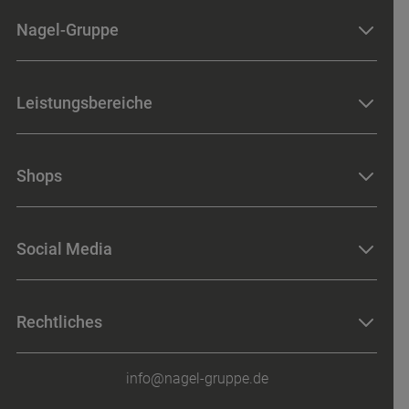
Nagel-Gruppe
Standorte
Leistungsbereiche
News & Events
Karriere
Baumaschinen
Historie
Shops
Industriemaschinen
Baugeräte
Baugeräte-Shop
Werkzeugmaschinen
Social Media
Werkzeug-Shop
Werkzeuge
Merchandising-Shop
Betriebseinrichtungen
LinkedIn
Rechtliches
Messtechnik
Facebook
Instagram
Impressum
info@nagel-gruppe.de
TikTok
Datenschutz