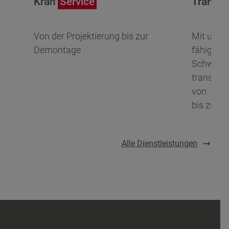
Kran
Service
Transpo
Von der Projektierung bis zur
Mit unser
Demontage
fähigen 
Schwertr
transport
von
bis zu 40
Alle Dienstleistungen