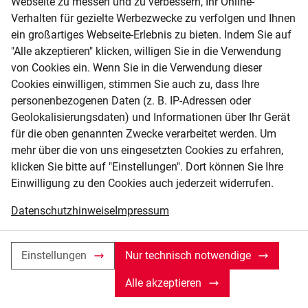
Webseite zu messen und zu verbessern, Ihr Online-
Verhalten für gezielte Werbezwecke zu verfolgen und Ihnen
Postleitzahl
ein großartiges Webseite-Erlebnis zu bieten. Indem Sie auf
Ich habe die
Datenschutzhinweise
gelesen.
"Alle akzeptieren" klicken, willigen Sie in die Verwendung
von Cookies ein. Wenn Sie in die Verwendung dieser
Anfrage absenden
Cookies einwilligen, stimmen Sie auch zu, dass Ihre
personenbezogenen Daten (z. B. IP-Adressen oder
Geolokalisierungsdaten) und Informationen über Ihr Gerät
für die oben genannten Zwecke verarbeitet werden. Um
mehr über die von uns eingesetzten Cookies zu erfahren,
klicken Sie bitte auf "Einstellungen". Dort können Sie Ihre
Einwilligung zu den Cookies auch jederzeit widerrufen.
Datenschutzhinweise
Impressum
HIER FINDEN SIE UNS
Einstellungen
Nur technisch notwendige
Standort
Alle akzeptieren