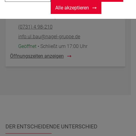
Baugeräte Shop
Alle akzeptieren
Daimlerstraße 44, 89079 Ulm
(0731) 4 98-210
info.ul.bau@nagel-gruppe.de
Geöffnet
• Schließt um 17:00 Uhr
Öffnungszeiten anzeigen
DER ENTSCHEIDENDE UNTERSCHIED