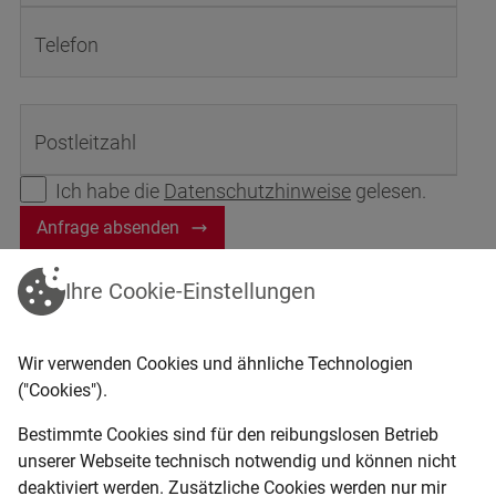
Lenkradlenkung
Telefon
4x Arbeitsscheinwerfer vorne und hinten an
Kabine
Klimaanlage
Anhängevorrichtung mit Bolzen
Postleitzahl
Wiegeeinrichtung
Ich habe die
Datenschutzhinweise
gelesen.
Anfrage absenden
Ihre Cookie-Einstellungen
Wir verwenden Cookies und ähnliche Technologien
("Cookies").
Bestimmte Cookies sind für den reibungslosen Betrieb
unserer Webseite technisch notwendig und können nicht
deaktiviert werden. Zusätzliche Cookies werden nur mir