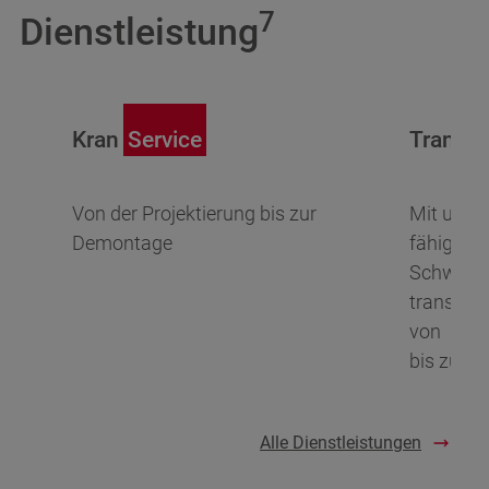
7
Dienstleistung
Kran
Service
Transpo
Von der Projektierung bis zur
Mit unser
Demontage
fähigen 
Schwertr
transport
von
bis zu 40
Alle Dienstleistungen