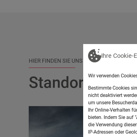
Ballastgewicht schwer 4,0 to.
autom. Motorabschaltung
Bewegungsbeschränkung für Ausleger s
Bewegungsbeschränkung für Stiel einfa
2x Arbeitsscheinwerfer vorne und 2x hin
Vorbereitung Maschinensteuerungssys
Hydr. Verstellausleger 3600 mm
Ihre Cookie-
HIER FINDEN SIE UNS
Löffelstiel 2400 mm mit Anbausatz Gre
Wir verwenden Cookies
Standort
Bestimmte Cookies sin
nicht deaktiviert werd
um unsere Besucherdat
Ihr Online-Verhalten f
bieten. Indem Sie auf "
die Verwendung dieser 
IP-Adressen oder Geol