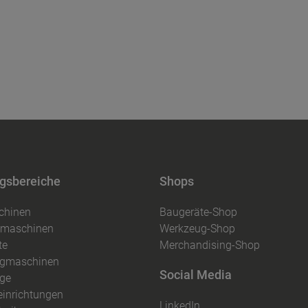
gsbereiche
Shops
chinen
Baugeräte-Shop
iemaschinen
Werkzeug-Shop
te
Merchandising-Shop
gmaschinen
Social Media
ge
einrichtungen
LinkedIn