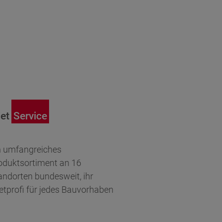
et
Service
Finanz
n umfangreiches
Wir gestal
oduktsortiment an 16
Lösung, o
andorten bundesweit, ihr
Lease, Kre
etprofi für jedes Bauvorhaben