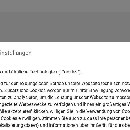
enken
hren
ten an Kabine
tem
Einstellungen
ifer/Hammer/Schere
 und ähnliche Technologien ("Cookies").
d für den reibungslosen Betrieb unserer Webseite technisch no
en. Zusätzliche Cookies werden nur mir Ihrer Einwilligung verwen
en zu analysieren, um die Leistung unserer Webseite zu messen
ür gezielte Werbezwecke zu verfolgen und Ihnen ein großartiges 
Nagel Baumaschinen Glauchau
Alle akzeptieren" klicken, willigen Sie in die Verwendung von Coo
Cookies einwilligen, stimmen Sie auch zu, dass Ihre personenb
Nagel Baumaschinen Magdeburg GmbH
okalisierungsdaten) und Informationen über Ihr Gerät für die o