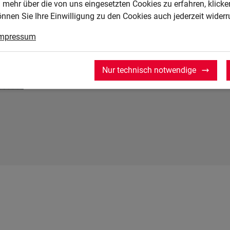
Dieselstraße 11, 08371 Glauchau
 mehr über die von uns eingesetzten Cookies zu erfahren, klicken
önnen Sie Ihre Einwilligung zu den Cookies auch jederzeit widerr
(03763) 17 78-0
info.gc@nagel-gruppe.de
mpressum
Geschlossen
• Öffnet um 07:00 Uhr
Nur technisch notwendige
Öffnungszeiten anzeigen