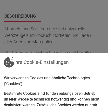
BESCHREIBUNG
Abbruch- und Sortiergreifer sind universelle
Werkzeuge zum Abbruch, Sortieren und Laden
aller Arten von Materialien.
Der Grundaufbau ist recht einfach und bei allen
Marken ähnlich: ein starres Hauptgehäuse mit
Ihre Cookie-Einstellungen
zwei beweglichen Backen, die an beiden Enden des
Rahmens montiert sind. Die Backen werden von
Wir verwenden Cookies und ähnliche Technologien
einem oder zwei Hydraulikzylindern angetrieben
("Cookies").
und sind mit einer Stahlstange verbunden, sodass
sie sich gleichzeitig bewegen.
Bestimmte Cookies sind für den reibungslosen Betrieb
unserer Webseite technisch notwendig und können nicht
Für schwere Einsätze sind diese hydraulischen
deaktiviert werden. Zusätzliche Cookies werden nur mir