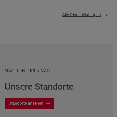
Selbstabholung
Alle Dienstleistungen
Welche Versicherungsart möchten Sie?
Eigene Versicherung auf Nachweis
Maschinenbruchversicherung 10%
Wie viele Maschinen mit dieser Konfiguration
benötigen Sie?
NAGEL IN IHRER NÄHE
Anzahl der Maschinen
Unsere Standorte
Zur Mietliste hinzufügen
Standorte ansehen