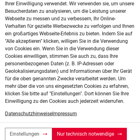
Greifer immer mit einer leistungsstarken
Ihrer Einwilligung verwendet. Wir verwenden sie, um unsere
hydraulischen Drehvorrichtung ausgestattet,
Besucherdaten zu analysieren, um die Leistung unserer
während für leichte Beladungs- und
Webseite zu messen und zu verbessern, Ihr Online-
Verhalten für gezielte Werbezwecke zu verfolgen und Ihnen
Sortierarbeiten auch ein Tiltrotator reicht.
ein großartiges Webseite-Erlebnis zu bieten. Indem Sie auf
"Alle akzeptieren" klicken, willigen Sie in die Verwendung
DOWNLOADS
von Cookies ein. Wenn Sie in die Verwendung dieser
Cookies einwilligen, stimmen Sie auch zu, dass Ihre
personenbezogenen Daten (z. B. IP-Adressen oder
Produktkatalog
Geolokalisierungsdaten) und Informationen über Ihr Gerät
für die oben genannten Zwecke verarbeitet werden. Um
Mietprogramm
mehr über die von uns eingesetzten Cookies zu erfahren,
klicken Sie bitte auf "Einstellungen". Dort können Sie Ihre
Zum Kauf anfragen
Einwilligung zu den Cookies auch jederzeit widerrufen.
Datenschutzhinweise
Impressum
Zur Mietliste hinzufügen
Name
Einstellungen
Nur technisch notwendige